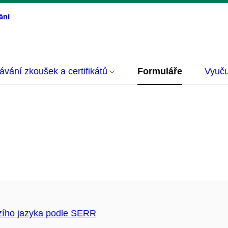
vání zkoušek a certifikátů
Formuláře
Vyuču
izího jazyka podle SERR