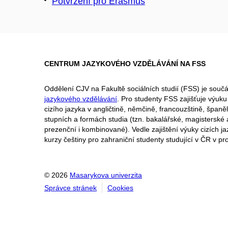
Potvrzení pro Erasmus
CENTRUM JAZYKOVÉHO VZDĚLÁVÁNÍ NA FSS
Oddělení CJV na Fakultě sociálních studií (FSS) je součá
jazykového vzdělávání
. Pro studenty FSS zajišťuje výu
cizího jazyka v angličtině, němčině, francouzštině, španěl
stupních a formách studia (tzn. bakalářské, magisterské
prezenční i kombinované). Vedle zajištění výuky cizích ja
kurzy češtiny pro zahraniční studenty studující v ČR v
© 2026
Masarykova univerzita
Správce stránek
Cookies