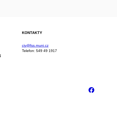
KONTAKTY
cjv@fss.muni.cz
Telefon: 549 49 1917
í
Faceb