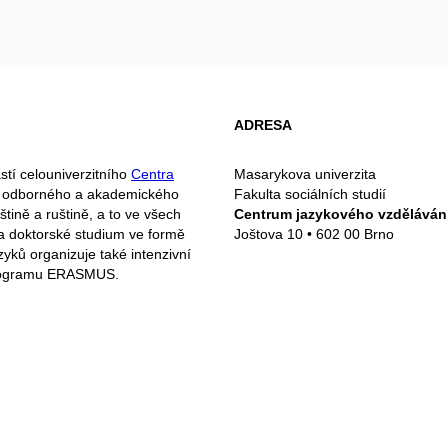
ADRESA
stí celouniverzitního
Centra
Masarykova univerzita
ku odborného a akademického
Fakulta sociálních studií
štině a ruštině, a to ve všech
Centrum jazykového vzděláván
 a doktorské studium ve formě
Joštova 10 • 602 00 Brno
zyků organizuje také intenzivní
 programu ERASMUS.